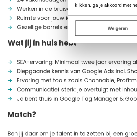
klikken, ga je akkoord met h
Werken in de bruisende omgeving van Strijp
Ruimte voor jouw ideeën en creativiteit
Gezellige borrels en leuke teamuitjes zoal
Weigeren
Wat jij in huis hebt
SEA-ervaring: Minimaal twee jaar ervaring al
Diepgaande kennis van Google Ads incl. S
Ervaring met tools zoals Channable, Profitm
Communicatief sterk: je overtuigt met inhou
Je bent thuis in Google Tag Manager & Goo
Match?
Ben jij klaar om je talent in te zetten bij een 