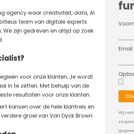
fu
g agency waar creativiteit, data
, AI
tieus team van digitale experts
Voor
We zijn gedreven en altijd op zoek
ld.
Email
ialist?
Optio
tegieën voor onze klanten. Je wordt
al in te zetten. Met behulp van de
beste resultaten voor onze klanten.
V
eert kansen over de hele klantreis en
Wij hec
e verdere groei van Van Dyck Brown.
zorgvul
gegeven