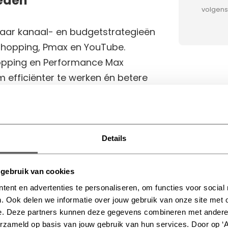
eden
volgen
 naar kanaal- en budgetstrategieën
Shopping, Pmax en YouTube.
pping en Performance Max
 efficiënter te werken én betere
 in jouw inzichten en de laatste
Details
?
gebruik van cookies
b.v. 40 uur), afhankelijk van jouw
tent en advertenties te personaliseren, om functies voor social
. Ook delen we informatie over jouw gebruik van onze site met 
oeding
e. Deze partners kunnen deze gegevens combineren met andere i
erzameld op basis van jouw gebruik van hun services. Door op ‘A