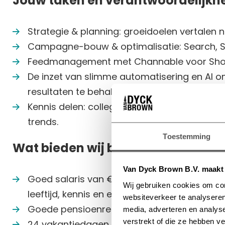
Jouw taken en verantwoordelijkh
Strategie & planning: groeidoelen vertalen
Campagne-bouw & optimalisatie: Search, 
Feedmanagement met Channable voor Sho
De inzet van slimme automatisering en AI om
resultaten te behalen
Kennis delen: collega’s en klanten meenemen
trends.
Toestemming
Wat bieden wij bij Van
Dyck
Brown
Van Dyck Brown B.V. maakt 
Goed salaris van € 2.750 - € 3.750 (bruto o.
Wij gebruiken cookies om con
leeftijd, kennis en ervaring
websiteverkeer te analyseren
Goede pensioenregeling en reiskostenverg
media, adverteren en analys
verstrekt of die ze hebben v
24 vakantiedagen