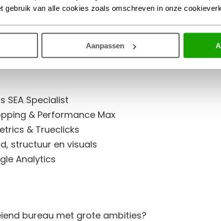
et gebruik van alle cookies zoals omschreven in onze cookieverk
-S, op loopafstand van het station
s GLOW en Dutch Design Week
Aanpassen
A
s SEA Specialist
hopping & Performance Max
etrics & Trueclicks
d, structuur en visuals
gle Analytics
groeiend bureau met grote ambities?