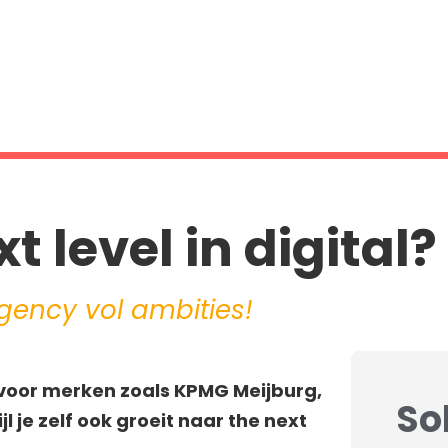
t level in digital?
ency vol ambities!
s voor merken zoals KPMG Meijburg,
So
jl je zelf ook groeit naar
the
next