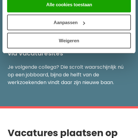
Alle cookies toestaan
Generiek of niche, lokaal of landelijk:
Nederland
onze cookieverklaring.
telt in totaal bijna 3000
jobboard
. Wij helpen je de
juiste selecteren.
Aanpassen
Weigeren
+
19
%
via vacaturesites
Je volgende collega? Die scrolt waarschijnlijk nú
op een
jobboard
, bijna de helft van de
werkzoekenden vindt daar zijn nieuwe baan
.
Vacatures plaatsen op