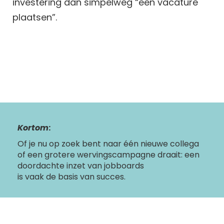
investering dan simpelweg “een vacature
plaatsen”.
Kortom
:
O
f je nu op zoek bent naar één nieuwe collega
of een grotere wervingscampagne draait: een
doordachte inzet van
jobboards
is vaak de basis
van succes
.