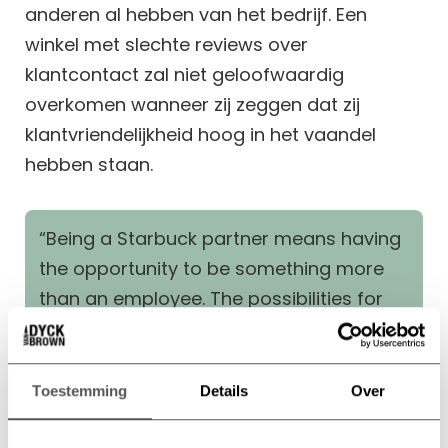
anderen al hebben van het bedrijf. Een
winkel met slechte reviews over
klantcontact zal niet geloofwaardig
overkomen wanneer zij zeggen dat zij
klantvriendelijkheid hoog in het vaandel
hebben staan.
“Being a Starbuck partner means having
the opportunity to be something more
than an employee. The possibilities for
you to grow as a person and grow your
career are endless. To live the Starbucks
mission and to be a leader. We offer the
Toestemming
Details
Over
opportunity to connect to something