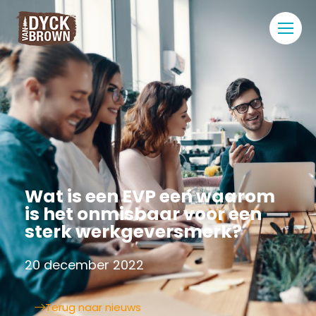
Wat is een EVP een waarom
is het onmisbaar voor een
sterk werkgeversmerk?
20 december 2022
Terug naar nieuws